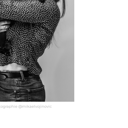
tographie @mikaelvojinovic