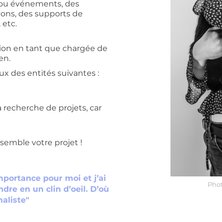
s ou événements, des
ions, des supports de
 etc.
ion en tant que chargée de
en.
x des entités suivantes :
 recherche de projets, car
semble votre projet !
portance pour moi et j’ai
Pho
re en un clin d’oeil. D’où
aliste"