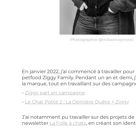
Photographie @mikaelvojinovic
En janvier 2022, j’ai commencé à travailler pour
petfood Ziggy Family. Pendant un an et demi, j’
la marque, tout en travaillant sur des campagne
-
Ziggy part en campagne
-
Le Chat Potté 2 : La Dernière Quête × Ziggy
J’ai notamment pu travailler sur des projets d
newsletter
La Folle à chats
, en créant son ident