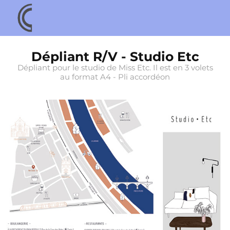
Dépliant R/V - Studio Etc
Dépliant pour le studio de Miss Etc. Il est en 3 volets
au format A4 - Pli accordéon