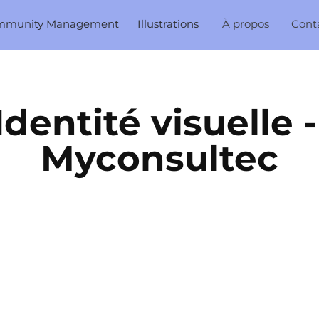
mmunity Management
Illustrations
À propos
Cont
Identité visuelle - 
Myconsultec