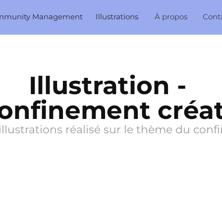
mmunity Management
Illustrations
À propos
Cont
Illustration - 
onfinement créat
'illustrations réalisé sur le thème du con