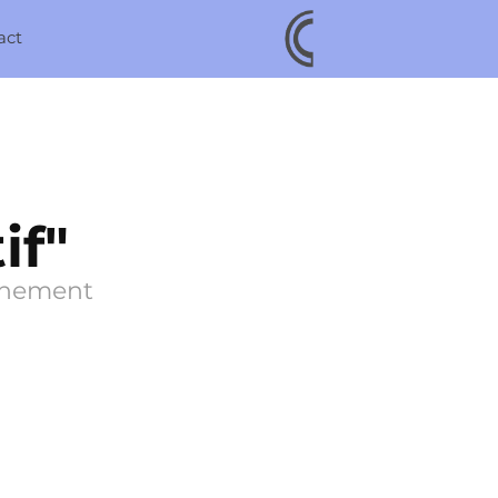
act
if"
finement