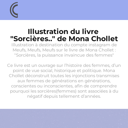
Illustration du livre 
"Sorcières.." de Mona Chollet
Illustration à destination du compte instagram de
Meufs, Meufs, Meufs sur le livre de Mona Chollet :
"Sorcières, la puissance invaincue des femmes"
Ce livre est un ouvrage sur l’histoire des femmes, d’un
point de vue social, historique et politique. Mona
Chollet déconstruit toutes les injonctions transmises
aux femmes de générations en générations,
conscientes ou inconscientes, afin de comprendre
pourquoi les sorcières(femmes) sont associées à du
négatif depuis tellement d’années.