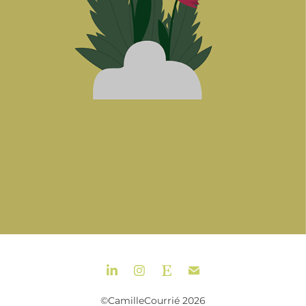
©CamilleCourrié 2026