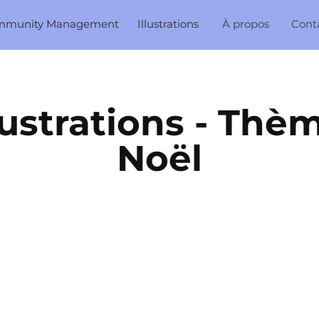
mmunity Management
Illustrations
À propos
Cont
lustrations - Thèm
Noël