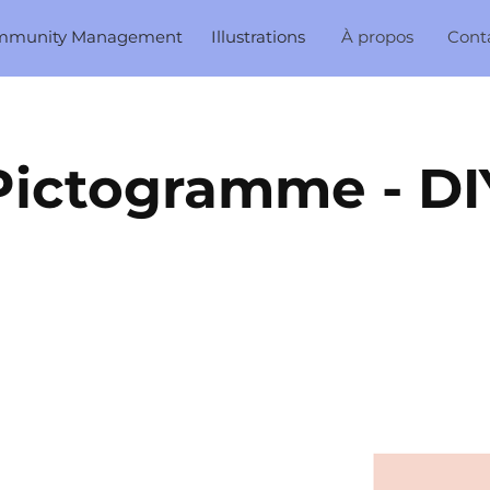
mmunity Management
Illustrations
À propos
Cont
Pictogramme - DI