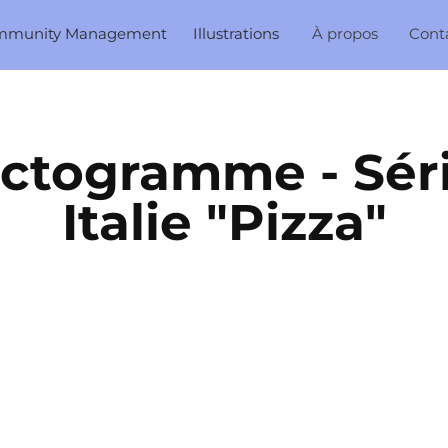
mmunity Management
Illustrations
À propos
Cont
ictogramme - Séri
Italie "Pizza"