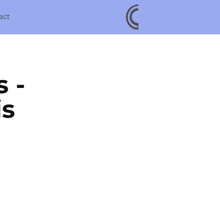
act
- 
s 