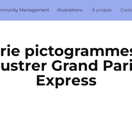
mmunity Management
Illustrations
À propos
Cont
rie pictogrammes 
llustrer Grand Pari
Express