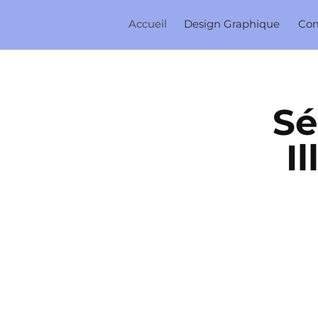
Accueil
Design Graphique
Co
Sé
I