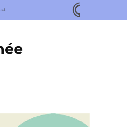
act
née 