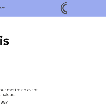
act
s 
pour mettre en avant
chaleurs.
iggy.