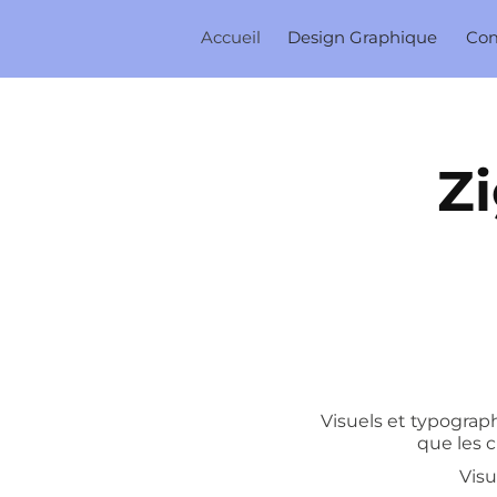
Accueil
Design Graphique
Co
Zi
Visuels et typograp
que les c
Visu