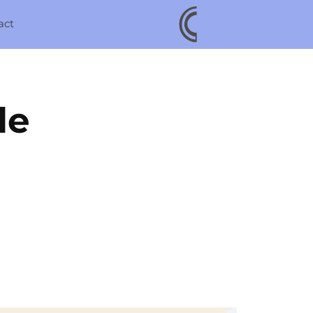
act
e 