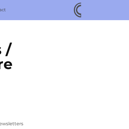
act
/ 
e 
newsletters