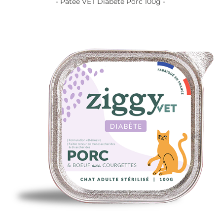
- Pâtée VET Diabète Porc 100g -