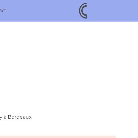
act
gy à Bordeaux